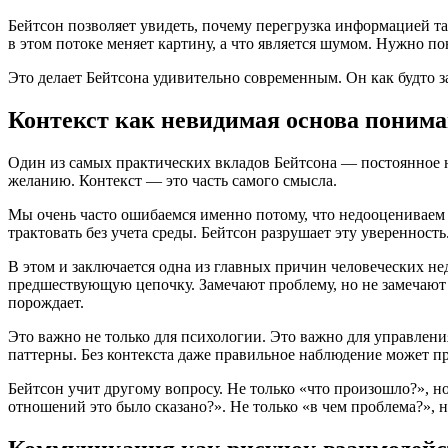
Бейтсон позволяет увидеть, почему перегрузка информацией так
в этом потоке меняет картину, а что является шумом. Нужно пон
Это делает Бейтсона удивительно современным. Он как будто за
Контекст как невидимая основа поним
Один из самых практических вкладов Бейтсона — постоянное н
желанию. Контекст — это часть самого смысла.
Мы очень часто ошибаемся именно потому, что недооцениваем к
трактовать без учета среды. Бейтсон разрушает эту увереннос
В этом и заключается одна из главных причин человеческих не
предшествующую цепочку. Замечают проблему, но не замечают с
порождает.
Это важно не только для психологии. Это важно для управления
паттерны. Без контекста даже правильное наблюдение может п
Бейтсон учит другому вопросу. Не только «что произошло?», но
отношений это было сказано?». Не только «в чем проблема?», н