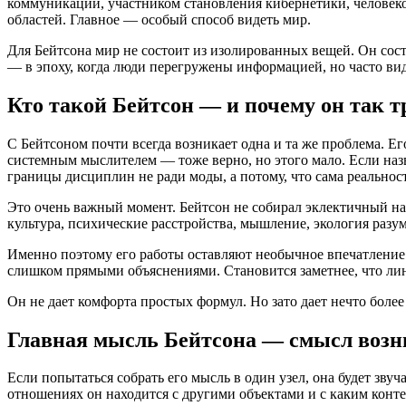
коммуникации, участником становления кибернетики, человеко
областей. Главное — особый способ видеть мир.
Для Бейтсона мир не состоит из изолированных вещей. Он сост
— в эпоху, когда люди перегружены информацией, но часто ви
Кто такой Бейтсон — и почему он так т
С Бейтсоном почти всегда возникает одна и та же проблема. Его
системным мыслителем — тоже верно, но этого мало. Если наз
границы дисциплин не ради моды, а потому, что сама реальнос
Это очень важный момент. Бейтсон не собирал эклектичный на
культура, психические расстройства, мышление, экология разум
Именно поэтому его работы оставляют необычное впечатление. 
слишком прямыми объяснениями. Становится заметнее, что ли
Он не дает комфорта простых формул. Но зато дает нечто более
Главная мысль Бейтсона — смысл возни
Если попытаться собрать его мысль в один узел, она будет звуча
отношениях он находится с другими объектами и с каким конте