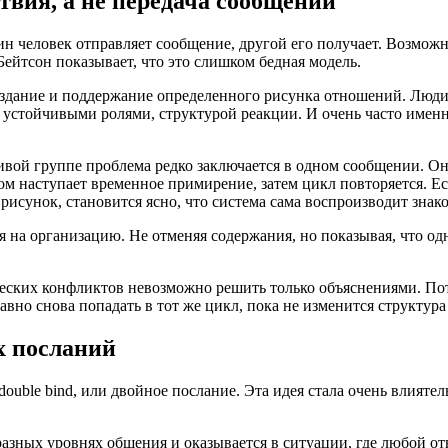
вия, а не передача сообщений
н человек отправляет сообщение, другой его получает. Возмож
Бейтсон показывает, что это слишком бедная модель.
оздание и поддержание определенного рисунка отношений. Люди
стойчивыми ролями, структурой реакции. И очень часто именно 
чивой группе проблема редко заключается в одном сообщении. Он
том наступает временное примирение, затем цикл повторяется. Е
 рисунок, становится ясно, что система сама воспроизводит зна
 на организацию. Не отменяя содержания, но показывая, что одн
ческих конфликтов невозможно решить только объяснениями. Пот
авно снова попадать в тот же цикл, пока не изменится структура 
х посланий
uble bind, или двойное послание. Эта идея стала очень влиятел
разных уровнях общения и оказывается в ситуации, где любой о