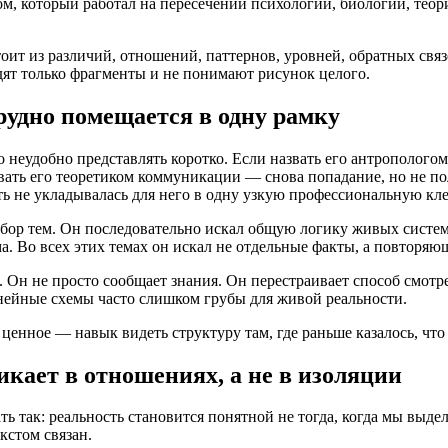
м, который работал на пересечении психологии, биологии, теор
оит из различий, отношений, паттернов, уровней, обратных связ
дят только фрагменты и не понимают рисунок целого.
рудно помещается в одну рамку
 неудобно представлять коротко. Если назвать его антропологом 
вать его теоретиком коммуникации — снова попадание, но не п
ть не укладывалась для него в одну узкую профессиональную кле
бор тем. Он последовательно искал общую логику живых систем.
а. Во всех этих темах он искал не отдельные факты, а повторяю
Он не просто сообщает знания. Он перестраивает способ смотре
нейные схемы часто слишком грубы для живой реальности.
 ценное — навык видеть структуру там, где раньше казалось, что
кает в отношениях, а не в изоляции
ть так: реальность становится понятной не тогда, когда мы выдел
кстом связан.