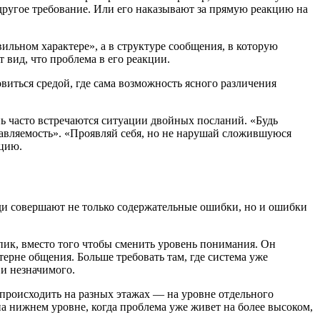
другое требование. Или его наказывают за прямую реакцию на
вильном характере», а в структуре сообщения, в которую
 вид, что проблема в его реакции.
иться средой, где сама возможность ясного различения
ень часто встречаются ситуации двойных посланий. «Будь
правляемость». «Проявляй себя, но не нарушай сложившуюся
ацию.
ди совершают не только содержательные ошибки, но и ошибки
упик, вместо того чтобы сменить уровень понимания. Он
терне общения. Больше требовать там, где система уже
 и незначимого.
 происходить на разных этажах — на уровне отдельного
 на нижнем уровне, когда проблема уже живет на более высоком,