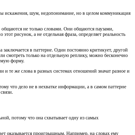
ны искажения, шум, недопонимание, но в целом коммуникация
 общаются не только словами. Они общаются паузами,
этот рисунок, а не отдельная фраза, определяет реальность
а заключается в паттерне. Один постоянно критикует, другой
сли смотреть только на отдельную реплику, можно бесконечно
комую форму.
и и те же слова в разных системах отношений значат разное и
ому что дело не в нехватке информации, а в самом паттерне
связи.
ьной, потому что она схватывает одну из самых
твет оказывается проигрышным. Например, на словах ему