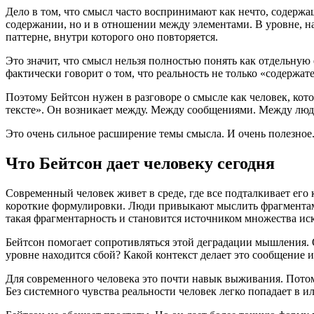
Дело в том, что смысл часто воспринимают как нечто, содержащ
содержании, но и в отношении между элементами. В уровне, на
паттерне, внутри которого оно повторяется.
Это значит, что смысл нельзя полностью понять как отдельную
фактически говорит о том, что реальность не только «содержат
Поэтому Бейтсон нужен в разговоре о смысле как человек, кото
тексте». Он возникает между. Между сообщениями. Между лю
Это очень сильное расширение темы смысла. И очень полезное
Что Бейтсон дает человеку сегодня
Современный человек живет в среде, где все подталкивает ег
короткие формулировки. Люди привыкают мыслить фрагментами
такая фрагментарность и становится источником множества ис
Бейтсон помогает сопротивляться этой деградации мышления. Он
уровне находится сбой? Какой контекст делает это сообщение 
Для современного человека это почти навык выживания. Потому
Без системного чувства реальности человек легко попадает в и