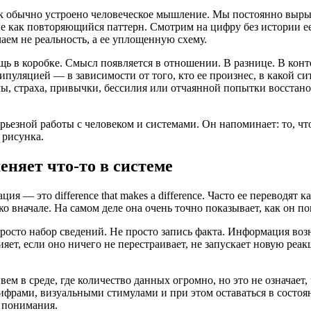
ак обычно устроено человеческое мышление. Мы постоянно выры
е как повторяющийся паттерн. Смотрим на цифру без истории ее
аем не реальность, а ее уплощенную схему.
щь в коробке. Смысл появляется в отношении. В разнице. В конте
нипуляцией — в зависимости от того, кто ее произнес, в какой 
, страха, привычки, бессилия или отчаянной попытки восстанови
ьезной работы с человеком и системами. Он напоминает: то, чт
 рисунка.
няет что-то в системе
 — это difference that makes a difference. Часто ее переводят к
о вначале. На самом деле она очень точно показывает, как он п
осто набор сведений. Не просто запись факта. Информация возни
яет, если оно ничего не перестраивает, не запускает новую реа
м в среде, где количество данных огромно, но это не означает,
цифрами, визуальными стимулами и при этом оставаться в состо
у понимания.