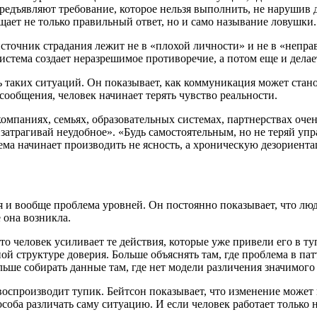
едъявляют требование, которое нельзя выполнить, не нарушив 
щает не только правильный ответ, но и само называние ловушки.
источник страдания лежит не в «плохой личности» и не в «непра
стема создает неразрешимое противоречие, а потом еще и делает
таких ситуаций. Он показывает, как коммуникация может станов
сообщения, человек начинает терять чувство реальности.
 компаниях, семьях, образовательных системах, партнерствах оч
 затрагивай неудобное». «Будь самостоятельным, но не теряй у
ема начинает производить не ясность, а хроническую дезориент
 и вообще проблема уровней. Он постоянно показывает, что лю
 она возникла.
то человек усиливает те действия, которые уже привели его в т
ой структуре доверия. Больше объяснять там, где проблема в пат
льше собирать данные там, где нет модели различения значимого
воспроизводит тупик. Бейтсон показывает, что изменение может
пособа различать саму ситуацию. И если человек работает только