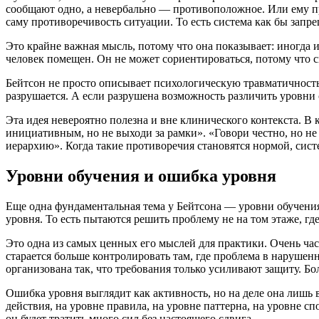
сообщают одно, а невербально — противоположное. Или ему пр
саму противоречивость ситуации. То есть система как бы запре
Это крайне важная мысль, потому что она показывает: иногда 
человек помещен. Он не может сориентироваться, потому что си
Бейтсон не просто описывает психологическую травматичность 
разрушается. А если разрушена возможность различить уровни 
Эта идея невероятно полезна и вне клинического контекста. В
инициативным, но не выходи за рамки». «Говори честно, но не
иерархию». Когда такие противоречия становятся нормой, сист
Уровни обучения и ошибка уровня
Еще одна фундаментальная тема у Бейтсона — уровни обучения
уровня. То есть пытаются решить проблему не на том этаже, где
Это одна из самых ценных его мыслей для практики. Очень час
старается больше контролировать там, где проблема в нарушенн
организована так, что требования только усиливают защиту. Бо
Ошибка уровня выглядит как активность, но на деле она лишь 
действия, на уровне правила, на уровне паттерна, на уровне с
он будет тратить много сил без настоящего сдвига.