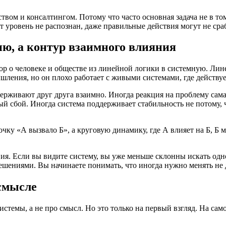
твом и консалтингом. Потому что часто основная задача не в то
т уровень не распознан, даже правильные действия могут не сра
ю, а контур взаимного влияния
вор о человеке и обществе из линейной логики в системную. Лин
шления, но он плохо работает с живыми системами, где действу
держивают друг друга взаимно. Иногда реакция на проблему сам
й сбой. Иногда система поддерживает стабильность не потому, ч
чку «А вызвало Б», а круговую динамику, где А влияет на Б, Б 
вия. Если вы видите систему, вы уже меньше склонны искать од
ениями. Вы начинаете понимать, что иногда нужно менять не д
 смысле
истемы, а не про смысл. Но это только на первый взгляд. На сам