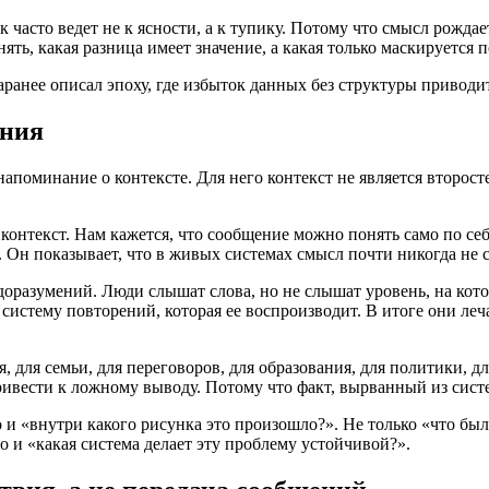
 часто ведет не к ясности, а к тупику. Потому что смысл рождает
ять, какая разница имеет значение, а какая только маскируется п
ранее описал эпоху, где избыток данных без структуры приводит
ания
апоминание о контексте. Для него контекст не является второс
онтекст. Нам кажется, что сообщение можно понять само по себе
ть. Он показывает, что в живых системах смысл почти никогда не
доразумений. Люди слышат слова, но не слышат уровень, на кот
истему повторений, которая ее воспроизводит. В итоге они леча
, для семьи, для переговоров, для образования, для политики, 
ривести к ложному выводу. Потому что факт, вырванный из сист
 и «внутри какого рисунка это произошло?». Не только «что было
о и «какая система делает эту проблему устойчивой?».