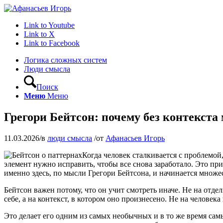
Link to Youtube
Link to X
Link to Facebook
Логика сложных систем
Люди смысла
Поиск
Меню
Меню
Грегори Бейтсон: почему без контекст
11.03.2026
/
в
люди смысла
/
от
Афанасьев Игорь
Когда человек сталкивается с проблемой,
элемент нужно исправить, чтобы все снова заработало. Это пр
именно здесь, по мысли Грегори Бейтсона, и начинается множе
Бейтсон важен потому, что он учит смотреть иначе. Не на отде
себе, а на контекст, в котором оно произнесено. Не на человек
Это делает его одним из самых необычных и в то же время са