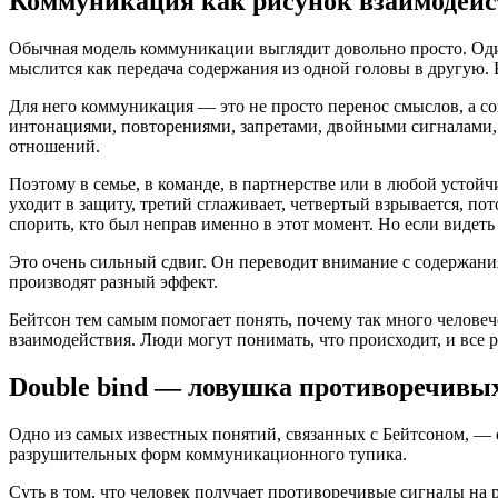
Коммуникация как рисунок взаимодейст
Обычная модель коммуникации выглядит довольно просто. Оди
мыслится как передача содержания из одной головы в другую. 
Для него коммуникация — это не просто перенос смыслов, а с
интонациями, повторениями, запретами, двойными сигналами, у
отношений.
Поэтому в семье, в команде, в партнерстве или в любой устой
уходит в защиту, третий сглаживает, четвертый взрывается, по
спорить, кто был неправ именно в этот момент. Но если видеть
Это очень сильный сдвиг. Он переводит внимание с содержания
производят разный эффект.
Бейтсон тем самым помогает понять, почему так много челове
взаимодействия. Люди могут понимать, что происходит, и все р
Double bind — ловушка противоречивы
Одно из самых известных понятий, связанных с Бейтсоном, — do
разрушительных форм коммуникационного тупика.
Суть в том, что человек получает противоречивые сигналы на 