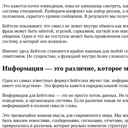
Это кажется почти очевидным, пока не начинаешь смотреть, к
системы отношений. Разбираем конфликт как набор реплик, а н
положения, скрытого уровня сообщения. В результате мы получ
Бейтсон показывает, что смысл не лежит внутри объекта как ве
фраза может быть заботой, угрозой, сарказмом, шуткой или ма
общения. Один и тот же поступок может быть проявлением силы
систему, в которой оно возникло.
Именно здесь Бейтсон становится крайне важным для любой сер
симптомом. Не сущностью, а функцией внутри более сложного
Информация — это различие, которое ме
Одна из самых известных формул Бейтсона звучит так: информация
имеет последствия». Эта формула кажется парадоксальной тольк
Информация для Бейтсона — это не просто поток данных. Не пр
поведении, в организации системы. Если различие никак не вли
информацией в полном смысле слова.
Это чрезвычайно важная мысль для современного мира. Мы живе
быть завален новостями, сообщениями, сигналами, отчетами, 
превратились в различия, которые реально изменили структур