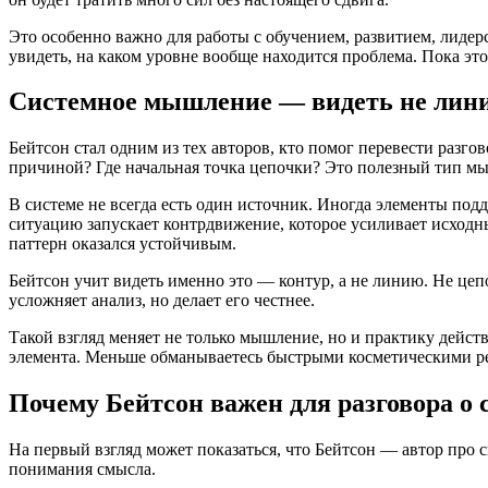
Это особенно важно для работы с обучением, развитием, лидерс
увидеть, на каком уровне вообще находится проблема. Пока это
Системное мышление — видеть не лини
Бейтсон стал одним из тех авторов, кто помог перевести разго
причиной? Где начальная точка цепочки? Это полезный тип мы
В системе не всегда есть один источник. Иногда элементы под
ситуацию запускает контрдвижение, которое усиливает исходны
паттерн оказался устойчивым.
Бейтсон учит видеть именно это — контур, а не линию. Не цепо
усложняет анализ, но делает его честнее.
Такой взгляд меняет не только мышление, но и практику дейст
элемента. Меньше обманываетесь быстрыми косметическими реш
Почему Бейтсон важен для разговора о
На первый взгляд может показаться, что Бейтсон — автор про с
понимания смысла.