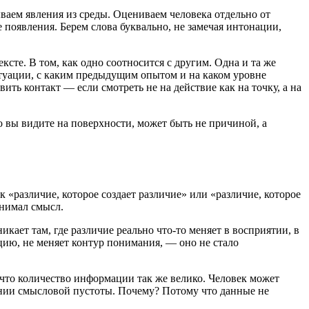
ваем явления из среды. Оцениваем человека отдельно от
 появления. Берем слова буквально, не замечая интонации,
ксте. В том, как одно соотносится с другим. Одна и та же
ситуации, с каким предыдущим опытом и на каком уровне
ть контакт — если смотреть не на действие как на точку, а на
о вы видите на поверхности, может быть не причиной, а
ак «различие, которое создает различие» или «различие, которое
онимал смысл.
кает там, где различие реально что-то меняет в восприятии, в
кцию, не меняет контур понимания, — оно не стало
 что количество информации так же велико. Человек может
янии смысловой пустоты. Почему? Потому что данные не