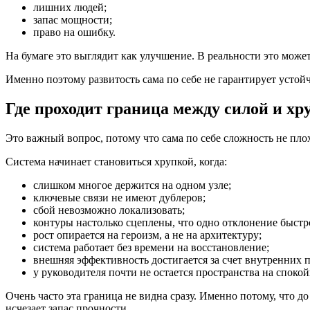
лишних людей;
запас мощности;
право на ошибку.
На бумаге это выглядит как улучшение. В реальности это може
Именно поэтому развитость сама по себе не гарантирует устойч
Где проходит граница между силой и х
Это важный вопрос, потому что сама по себе сложность не плох
Система начинает становиться хрупкой, когда:
слишком многое держится на одном узле;
ключевые связи не имеют дублеров;
сбой невозможно локализовать;
контуры настолько сцеплены, что одно отклонение быстр
рост опирается на героизм, а не на архитектуру;
система работает без времени на восстановление;
внешняя эффективность достигается за счет внутренних п
у руководителя почти не остается пространства на споко
Очень часто эта граница не видна сразу. Именно потому, что д
исчезает запас прочности.