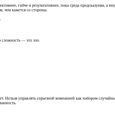
ктивнее, гибче и результативнее, пока среда предсказуема, а в
м, чем кажется со стороны.
.
о сложность — это зло.
ает. Нельзя управлять серьезной компанией как набором случай
ванность.